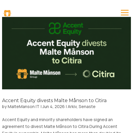
Accent Equity divests Malte Månson to Citira
by
MalteManson IT
|
Jun 4, 2026
|
Arkiv
,
Senaste
Accent Equity and minority shareholders have signed an
agreement to divest Malte Månson to Citira During Accent