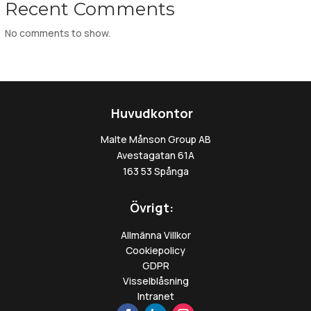
Recent Comments
No comments to show.
Huvudkontor
Malte Månson Group AB
Avestagatan 61A
163 53 Spånga
Övrigt:
Allmänna Villkor
Cookiepolicy
GDPR
Visselblåsning
Intranet