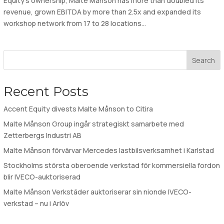
Equity’s ownership, Malte Månson has more than doubled its
revenue, grown EBITDA by more than 2.5x and expanded its
workshop network from 17 to 28 locations...
Search
Recent Posts
Accent Equity divests Malte Månson to Citira
Malte Månson Group ingår strategiskt samarbete med
Zetterbergs Industri AB
Malte Månson förvärvar Mercedes lastbilsverksamhet i Karlstad
Stockholms största oberoende verkstad för kommersiella fordon
blir IVECO-auktoriserad
Malte Månson Verkstäder auktoriserar sin nionde IVECO-
verkstad – nu i Arlöv