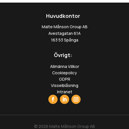
Huvudkontor
Malte Månson Group AB
Avestagatan 61A
163 53 Spånga
Övrigt:
Allmänna Villkor
Cookiepolicy
GDPR
Visselblåsning
Intranet
© 2026 Malte Månson Group AB