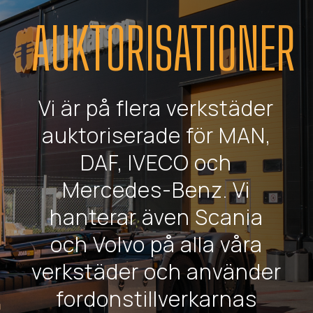
AUKTORISATIONER
Vi är på flera verkstäder
auktoriserade för MAN,
DAF, IVECO och
Mercedes-Benz. Vi
hanterar även Scania
och Volvo på alla våra
verkstäder och använder
fordonstillverkarnas