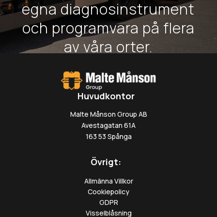
egna diagnosinstrument
och programvara på flera
av våra orter.
Huvudkontor
Malte Månson Group AB
Avestagatan 61A
163 53 Spånga
Övrigt:
Allmänna Villkor
Cookiepolicy
GDPR
Visselblåsning