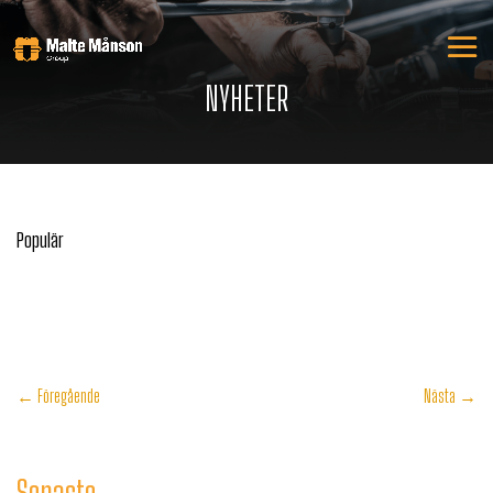
NYHETER
Populär
←
Föregående
Nästa
→
Senaste