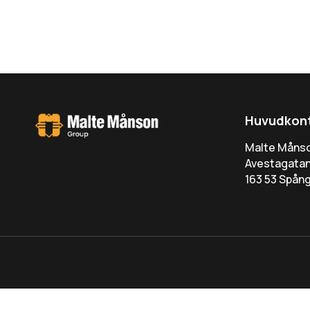
Huvudkon
Malte Måns
Avestagatan
163 53 Spån