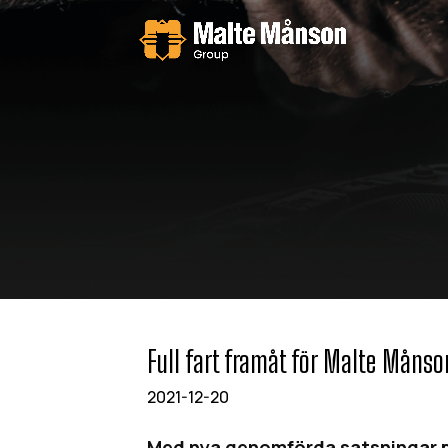
Full fart framåt för Malte Månso
2021-12-20
Med nya genomförda satsningar på