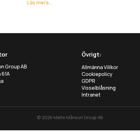
Läs mera...
tor
Övrigt:
on Group AB
Allmänna Villkor
 61A
Cookiepolicy
ga
GDPR
Visselblåsning
Intranet
© 2026 Malte Månson Group AB