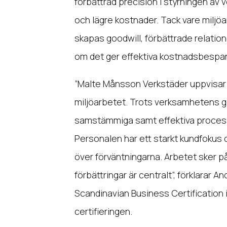
förbättrad precision i styrningen av
och lägre kostnader. Tack vare miljö
skapas goodwill, förbättrade relatio
om det ger effektiva kostnadsbespar
”Malte Månsson Verkstäder uppvisar e
miljöarbetet. Trots verksamhetens ge
samstämmiga samt effektiva process
Personalen har ett starkt kundfokus där 
över förväntningarna. Arbetet sker på
förbättringar är centralt”, förklarar 
Scandinavian Business Certification 
certifieringen.