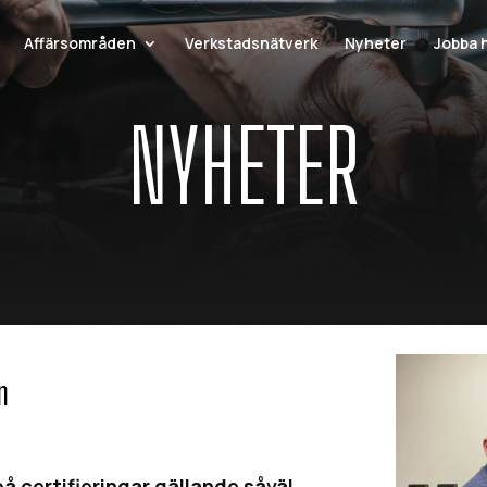
Affärsområden
Verkstadsnätverk
Nyheter
Jobba 
NYHETER
n
 certifieringar gällande såväl