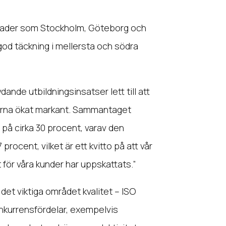
knader som Stockholm, Göteborg och
god täckning i mellersta och södra
ande utbildningsinsatser lett till att
äderna ökat markant. Sammantaget
t på cirka 30 procent, varav den
rocent, vilket är ett kvitto på att vår
t för våra kunder har uppskattats.”
det viktiga området kvalitet – ISO
nkurrensfördelar, exempelvis