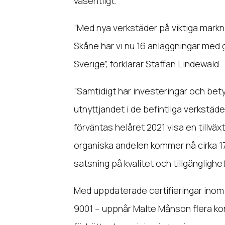
väsentligt.
”Med nya verkstäder på viktiga mar
Skåne har vi nu 16 anläggningar med 
Sverige”, förklarar Staffan Lindewald.
”Samtidigt har investeringar och betyd
utnyttjandet i de befintliga verkst
förväntas helåret 2021 visa en tillväx
organiska andelen kommer nå cirka 17 p
satsning på kvalitet och tillgänglighe
Med uppdaterade certifieringar inom 
9001 – uppnår Malte Månson flera ko