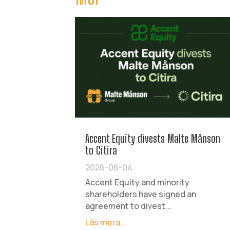
Accent Equity divests Malte Månson
to Citira
2026-06-04
Accent Equity and minority
shareholders have signed an
agreement to divest...
Läs mera...